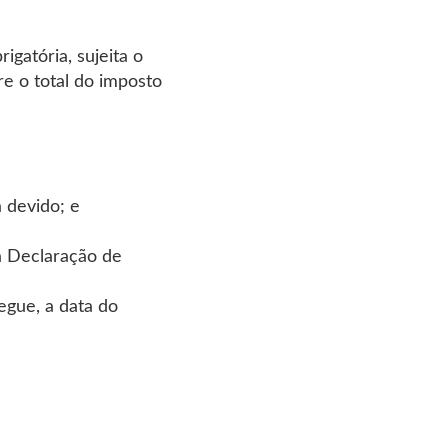
igatória, sujeita o
re o total do imposto
 devido; e
da Declaração de
egue, a data do