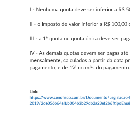
I - Nenhuma quota deve ser inferior a R$ 5
II - o imposto de valor inferior a R$ 100,0
III - a 1ª quota ou quota única deve ser pa
IV - As demais quotas devem ser pagas até 
mensalmente, calculados a partir da data p
pagamento, e de 1% no mês do pagamento.
Link:
https://www.cenofisco.com.br/Documento/Legislac
2019/2de056b64afbb004b3b29db2a23ef2b6?tipoEmai