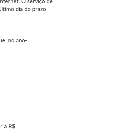
nternet. O serviço de
último dia do prazo
que, no ano-
or a R$