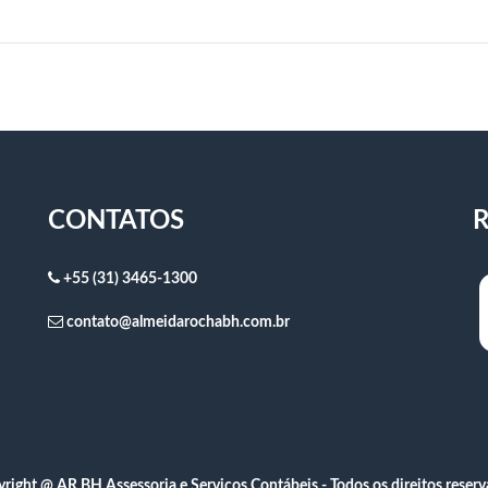
CONTATOS
R
+55 (31) 3465-1300
contato@almeidarochabh.com.br
right @ AR BH Assessoria e Serviços Contábeis - Todos os direitos reser